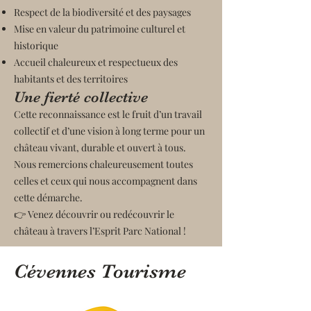
Respect de la biodiversité et des paysages
Mise en valeur du patrimoine culturel et
historique
Accueil chaleureux et respectueux des
habitants et des territoires
Une fierté collective
Cette reconnaissance est le fruit d’un travail
collectif et d’une vision à long terme pour un
château vivant, durable et ouvert à tous.
Nous remercions chaleureusement toutes
celles et ceux qui nous accompagnent dans
cette démarche.
👉 Venez découvrir ou redécouvrir le
château à travers l’Esprit Parc National !
Cévennes Tourisme