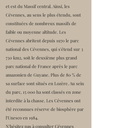
et est du Massif central. Ainsi, les
Cévennes, au sens le plus étendu, sont
constituées de nombreux massifs de
faible ou moyenne altitude. Les
Cévennes abritent depuis
1970
le
parc
national des Cévennes
, qui s'étend sur 3
730 km2, soit le deuxième plus grand
parc national de France après le
parc
amazonien de Guyane
. Plus de 80 % de
sa surface sont situés en Lozère. Au sein
du parc, 15 000
ha
sont classés en zone
interdite à la chasse. Les Cévennes ont
été reconnues
réserve de biosphère
par
l'
Unesco
en 1984.
N'hésitez pas à consulter Cévennes