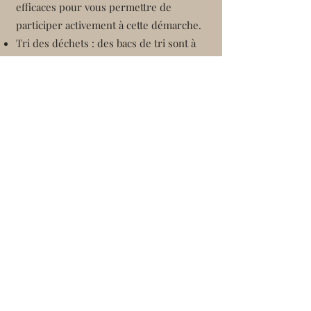
efficaces pour vous permettre de
participer activement à cette démarche.
Tri des déchets : des bacs de tri sont à
votre disposition pour faciliter la
séparation des déchets recyclables,
compostables et non recyclables.
Compostage : un compost est également
à votre disposition pour vos déchets
organiques, contribuant ainsi à réduire
notre empreinte écologique.
Consommation locale : la région regorge
de produits locaux de qualité. Nous vous
encourageons vivement à découvrir et
consommer les trésors de notre terroir,
soutenant ainsi les producteurs locaux
et réduisant l'empreinte carbone liée
aux transports.