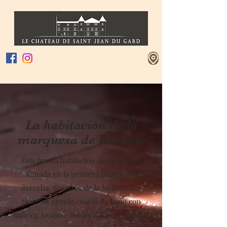
La habitación de la
marquesa de Basville
Esta bonita habitación de 26 m² está
situada en la primera planta, a la
derecha, después de la biblioteca, y
tiene su propio cuarto de baño con
bañera, lavabo e inodoro. La cama doble