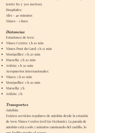
(entre 80 y 300 metros).
Hospitales:
Alès – 40 minutos
Nîmes – 1 hora
Distancias
Estaciones de tren:
Nîmes Centro: 1 h 10 min
Nîmes Pont du Gard: 1 h 25 min
Montpellier: 1 h 20 min
Marsella: 2 h 20 min
Aviñón: 1 h 30 min
Aeropuertos internacionales:
Nîmes: 1 h 10 min
Montpellier: 1 h 20 min
Marsella: 2 h
Aviñón: 2 h
Transportes
Autobús:
Existen servicios regulares de autobús desde la estación
de tren Nîmes Centro (red Lio Occitanie). La parada de
autobús está a solo 5 minutos caminando del castillo, lo
que facilita mucho el acceso.