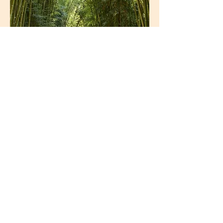
La Banbouseraie
Avec plus 1000 variétés de plantes
remarquables, classé parmi les plus
beaux jardin de France, ce site
exceptionnel est accessible en prenant
le train à vapeur ou en voiture (à 18mn
du château)
https://www.bambouseraie.fr/